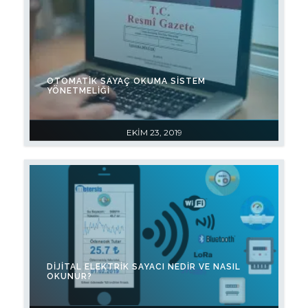
OTOMATİK SAYAÇ OKUMA SİSTEM
YÖNETMELİĞİ
EKIM 23, 2019
DIJITAL ELEKTRIK SAYACI NEDIR VE NASIL
OKUNUR?