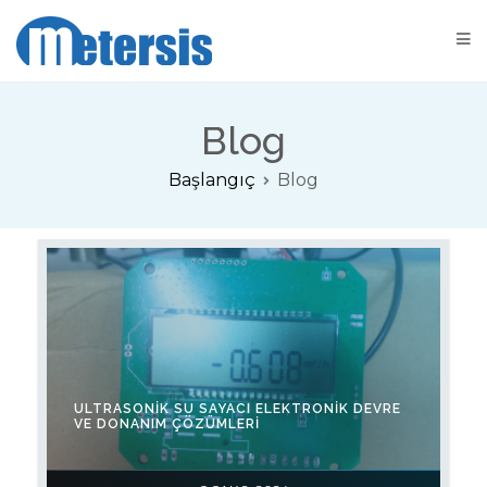
Metersis Otomatik Sayaç Okuma Çözümleri
Sayaç Okuma Çözümleri
Blog
Başlangıç
Blog
ULTRASONIK SU SAYACI ELEKTRONIK DEVRE
VE DONANIM ÇÖZÜMLERI