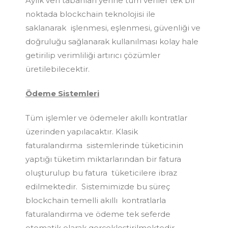
Aylık veri tabanları yerine tüm veriler tek bir
noktada blockchain teknolojisi ile
saklanarak işlenmesi, eşlenmesi, güvenliği ve
doğruluğu sağlanarak kullanılması kolay hale
getirilip verimliliği artırıcı çözümler
üretilebilecektir.
Ödeme Sistemleri
Tüm işlemler ve ödemeler akıllı kontratlar
üzerinden yapılacaktır. Klasik
faturalandırma sistemlerinde tüketicinin
yaptığı tüketim miktarlarından bir fatura
oluşturulup bu fatura tüketicilere ibraz
edilmektedir. Sistemimizde bu süreç
blockchain temelli akıllı kontratlarla
faturalandırma ve ödeme tek seferde
otomatik olarak gerçekleştirilmektedir.