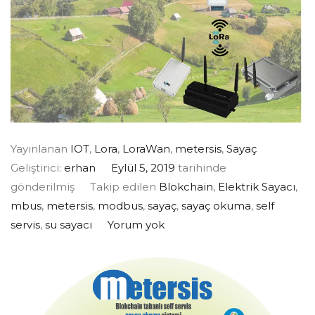
Yayınlanan
IOT
,
Lora
,
LoraWan
,
metersis
,
Sayaç
Geliştirici:
erhan
Eylül 5, 2019
tarihinde
gönderilmiş
Takip edilen
Blokchain
,
Elektrik Sayacı
,
mbus
,
metersis
,
modbus
,
sayaç
,
sayaç okuma
,
self
servis
,
su sayacı
Yorum yok