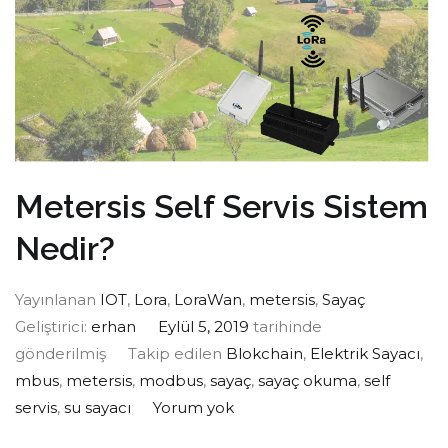
Metersis Self Servis Sistem
Nedir?
Yayınlanan
IOT
,
Lora
,
LoraWan
,
metersis
,
Sayaç
Geliştirici:
erhan
Eylül 5, 2019
tarihinde
gönderilmiş
Takip edilen
Blokchain
,
Elektrik Sayacı
,
mbus
,
metersis
,
modbus
,
sayaç
,
sayaç okuma
,
self
servis
,
su sayacı
Yorum yok