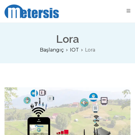
Metersis Otomatik Sayaç Okuma Çözümleri
Sayaç Okuma Çözümleri
Lora
Başlangıç
IOT
Lora