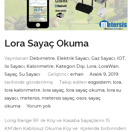
Lora Sayaç Okuma
Yayınlanan
Debimetre
,
Elektrik Sayacı
,
Gaz Sayacı
,
IOT
,
Isı Sayacı
,
Kalorimetre
,
Kategori Dışı
,
Lora
,
LoraWan
,
Sayaç
,
Su Sayacı
Geliştirici:
erhan
Aralık 9, 2019
tarihinde gönderilmiş
Takip edilen
esgsistem
,
lora
,
lora kalorimetre
,
lora sayaç
,
lora sayaç okuma
,
lora su
sayacı
,
metersis
,
metersis sayaç
,
osos
,
sayaç
okuma
Yorum yok
Long Range RF ile Köy ve Kasaba Sayaçlarını 15
KM’den Kablosuz Okuma Köy ve ilçelerde birbirinden