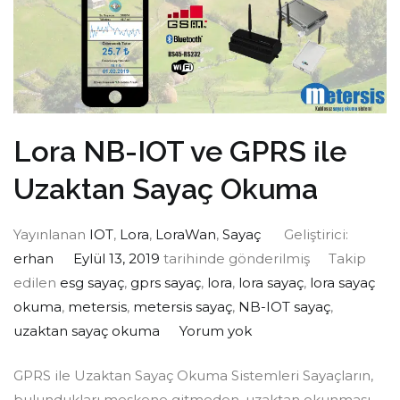
Lora NB-IOT ve GPRS ile
Uzaktan Sayaç Okuma
Yayınlanan
IOT
,
Lora
,
LoraWan
,
Sayaç
Geliştirici:
erhan
Eylül 13, 2019
tarihinde gönderilmiş
Takip
edilen
esg sayaç
,
gprs sayaç
,
lora
,
lora sayaç
,
lora sayaç
okuma
,
metersis
,
metersis sayaç
,
NB-IOT sayaç
,
uzaktan sayaç okuma
Yorum yok
GPRS ile Uzaktan Sayaç Okuma Sistemleri Sayaçların,
bulundukları meskene gitmeden, uzaktan okunması